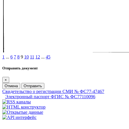
1
...
6
7
8
9
10
11
12
...
45
Отправить документ
×
Отмена
Отправить
Свидетельство о регистрации СМИ № ФС77-47467
Электронный паспорт ФГИС № ФС77110096