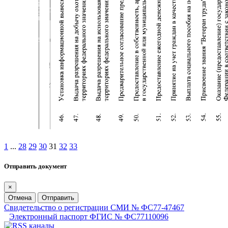
1
...
28
29
30
31
32
33
Отправить документ
×
Отмена
Отправить
Свидетельство о регистрации СМИ № ФС77-47467
Электронный паспорт ФГИС № ФС77110096