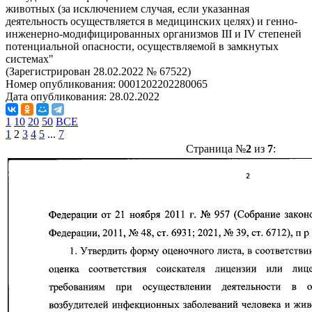
животных (за исключением случая, если указанная
деятельность осуществляется в медицинских целях) и генно-
инженерно-модифицированных организмов III и IV степеней
потенциальной опасности, осуществляемой в замкнутых
системах"
(Зарегистрирован 28.02.2022 № 67522)
Номер опубликования:
0001202202280065
Дата опубликования:
28.02.2022
1
10
20
50
ВСЕ
1
2
3
4
5
...
7
Страница №
2
из
7
: