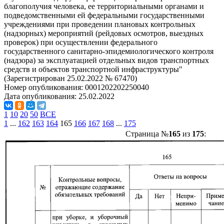
благополучия человека, ее территориальными органами и
подведомственными ей федеральными государственными
учреждениями при проведении плановых контрольных
(надзорных) мероприятий (рейдовых осмотров, выездных
проверок) при осуществлении федерального
государственного санитарно-эпидемиологического контроля
(надзора) за эксплуатацией отдельных видов транспортных
средств и объектов транспортной инфраструктуры"
(Зарегистрирован 25.02.2022 № 67470)
Номер опубликования:
0001202202250040
Дата опубликования:
25.02.2022
1
10
20
50
ВСЕ
1
...
162
163
164
165
166
167
168
...
175
Страница №
165
из
175
: