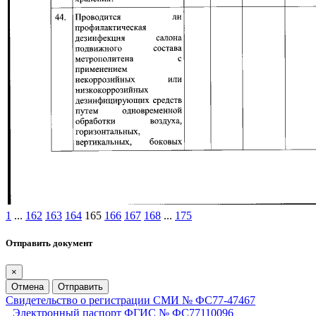
1
...
162
163
164
165
166
167
168
...
175
Отправить документ
×
Отмена
Отправить
Свидетельство о регистрации СМИ № ФС77-47467
Электронный паспорт ФГИС № ФС77110096