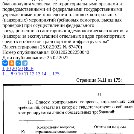
благополучия человека, ее территориальными органами и
подведомственными ей федеральными государственными
учреждениями при проведении плановых контрольных
(надзорных) мероприятий (рейдовых осмотров, выездных
проверок) при осуществлении федерального
государственного санитарно-эпидемиологического контроля
(надзора) за эксплуатацией отдельных видов транспортных
средств и объектов транспортной инфраструктуры"
(Зарегистрирован 25.02.2022 № 67470)
Номер опубликования:
0001202202250040
Дата опубликования:
25.02.2022
1
10
20
50
ВСЕ
1
...
8
9
10
11
12
13
14
...
175
Страница №
11
из
175
: