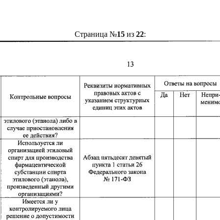
Страница №
15
из
22
: