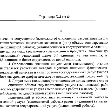
Страница №
4
из
4
: