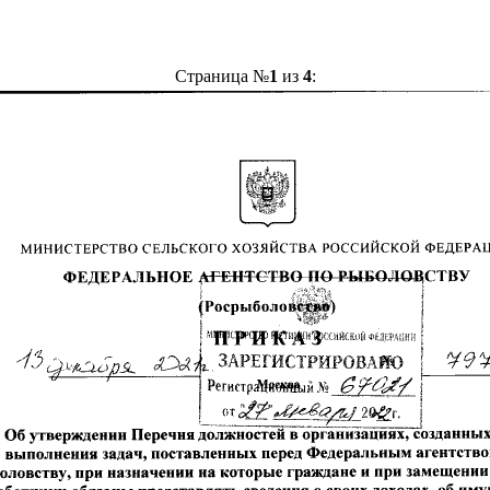
Страница №
1
из
4
: