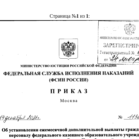
Страница №
1
из
1
: