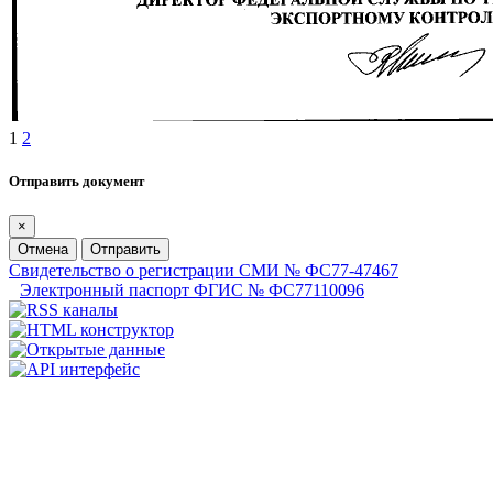
1
2
Отправить документ
×
Отмена
Отправить
Свидетельство о регистрации СМИ № ФС77-47467
Электронный паспорт ФГИС № ФС77110096