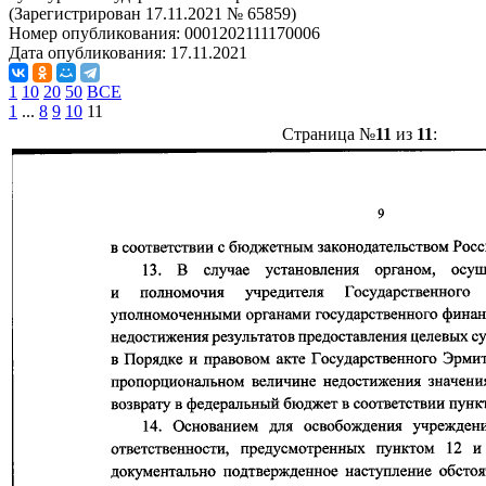
(Зарегистрирован 17.11.2021 № 65859)
Номер опубликования:
0001202111170006
Дата опубликования:
17.11.2021
1
10
20
50
ВСЕ
1
...
8
9
10
11
Страница №
11
из
11
: