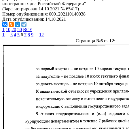
иностранных дел Российской Федерации"
(Зарегистрирован 14.10.2021 № 65417)
Номер опубликования:
0001202110140038
Дата опубликования:
14.10.2021
1
10
20
50
ВСЕ
1
...
3
4
5
6
7
8
9
...
12
Страница №
6
из
12
: