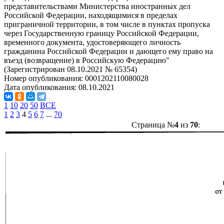
представительствами Министерства иностранных дел
Российской Федерации, находящимися в пределах
приграничной территории, в том числе в пунктах пропуска
через Государственную границу Российской Федерации,
временного документа, удостоверяющего личность
гражданина Российской Федерации и дающего ему право на
въезд (возвращение) в Российскую Федерацию"
(Зарегистрирован 08.10.2021 № 65354)
Номер опубликования:
0001202110080028
Дата опубликования:
08.10.2021
1
10
20
50
ВСЕ
1
2
3
4
5
6
7
...
70
Страница №
4
из
70
: