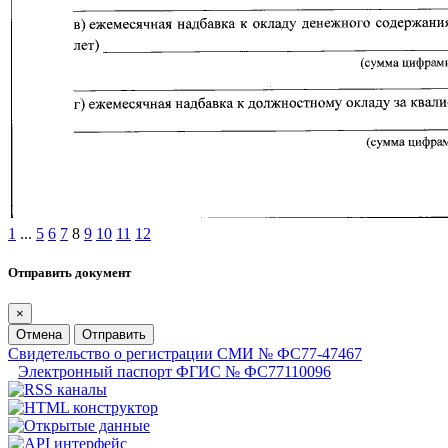
1
...
5
6
7
8
9
10
11
12
Отправить документ
×
Отмена
Отправить
Свидетельство о регистрации СМИ № ФС77-47467
Электронный паспорт ФГИС № ФС77110096