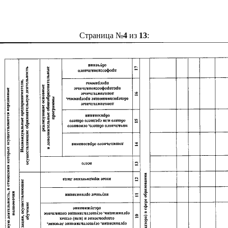
Страница №
4
из
13
: