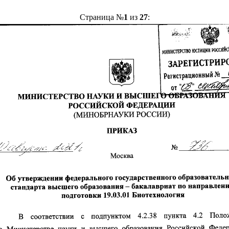
Страница №
1
из
27
: