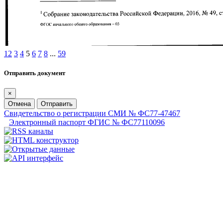
1
2
3
4
5
6
7
8
...
59
Отправить документ
×
Отмена
Отправить
Свидетельство о регистрации СМИ № ФС77-47467
Электронный паспорт ФГИС № ФС77110096