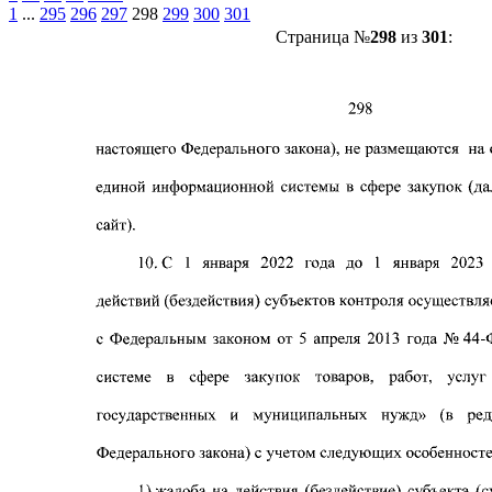
1
...
295
296
297
298
299
300
301
Страница №
298
из
301
: