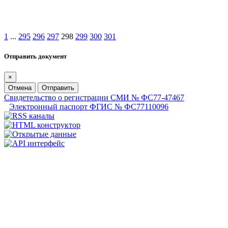
1
...
295
296
297
298
299
300
301
Отправить документ
×
Отмена
Отправить
Свидетельство о регистрации СМИ № ФС77-47467
Электронный паспорт ФГИС № ФС77110096