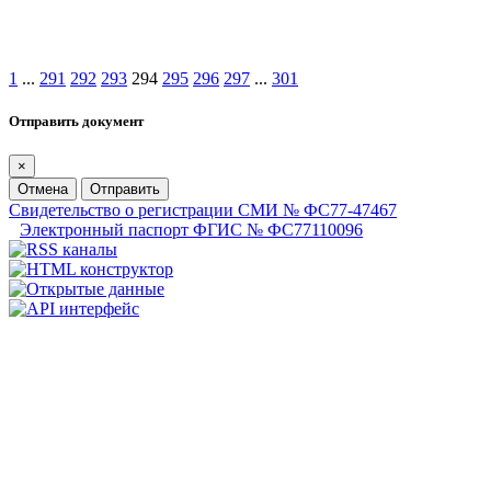
1
...
291
292
293
294
295
296
297
...
301
Отправить документ
×
Отмена
Отправить
Свидетельство о регистрации СМИ № ФС77-47467
Электронный паспорт ФГИС № ФС77110096