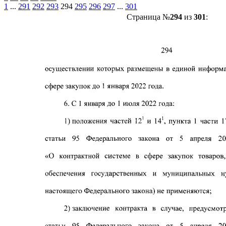
1
...
291
292
293
294
295
296
297
...
301
Страница №
294
из
301
: