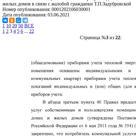
жилых домов в связи с жалобой гражданки Т.П.Задубровской
Номер опубликования:
0001202106030001
Дата опубликования:
03.06.2021
1
10
20
50
ВСЕ
1
2
3
4
5
6
...
22
Страница №
3
из
22
: