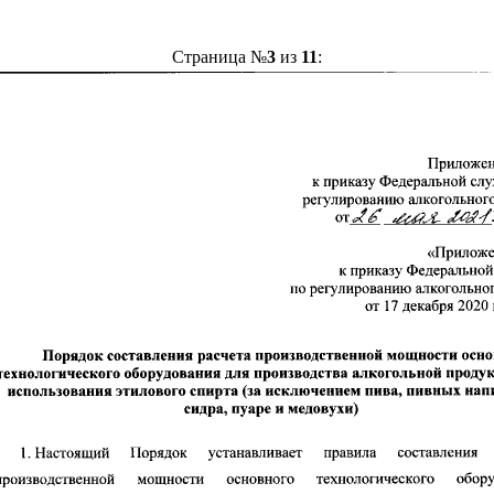
Страница №
3
из
11
: