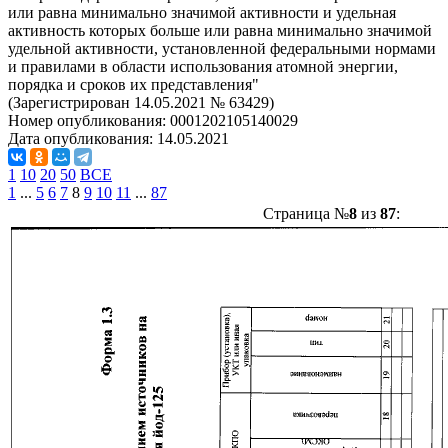
или равна минимально значимой активности и удельная
активность которых больше или равна минимально значимой
удельной активности, установленной федеральными нормами
и правилами в области использования атомной энергии,
порядка и сроков их представления"
(Зарегистрирован 14.05.2021 № 63429)
Номер опубликования:
0001202105140029
Дата опубликования:
14.05.2021
1
10
20
50
ВСЕ
1
...
5
6
7
8
9
10
11
...
87
Страница №
8
из
87
: