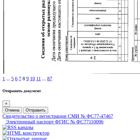
1
...
5
6
7
8
9
10
11
...
87
Отправить документ
×
Отмена
Отправить
Свидетельство о регистрации СМИ № ФС77-47467
Электронный паспорт ФГИС № ФС77110096