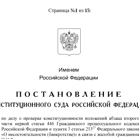
Страница №
1
из
15
: