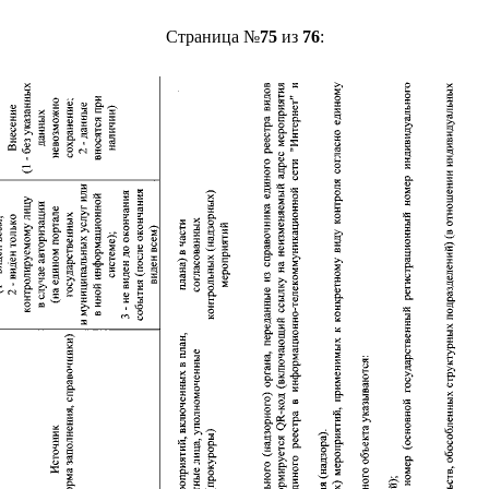
Страница №
75
из
76
: