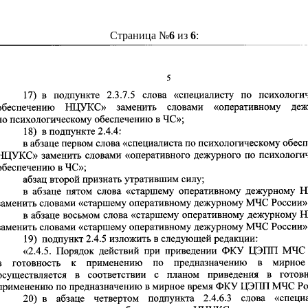
Страница №
6
из
6
: