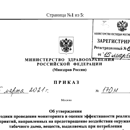
Страница №
1
из
5
: