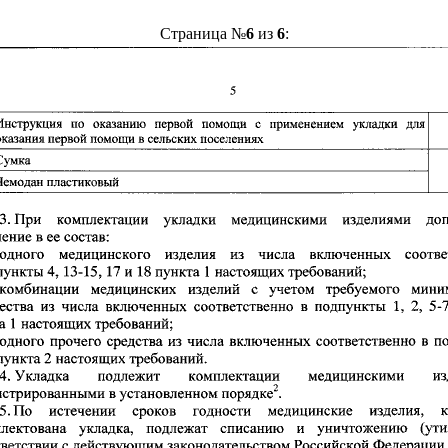
Страница №
6
из
6
: