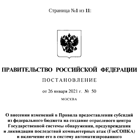
Страница №
1
из
11
: