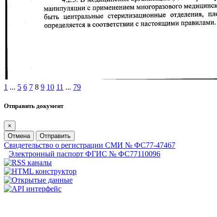
1
...
5
6
7
8
9
10
11
...
79
Отправить документ
×
Отмена
Отправить
Свидетельство о регистрации СМИ № ФС77-47467
Электронный паспорт ФГИС № ФС77110096