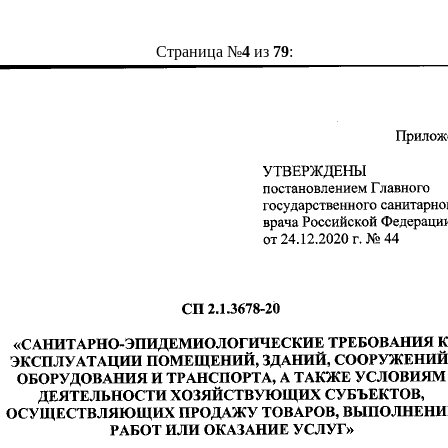
Страница №
4
из
79
: