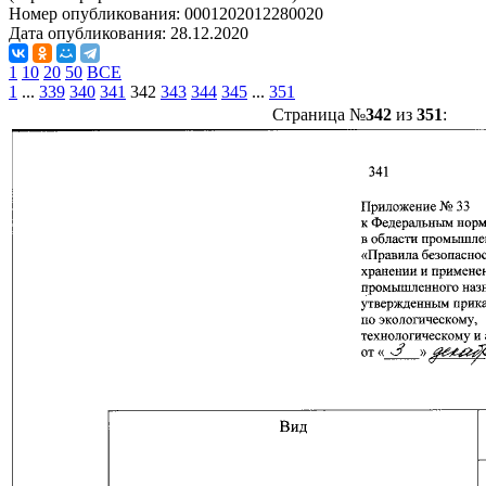
Номер опубликования:
0001202012280020
Дата опубликования:
28.12.2020
1
10
20
50
ВСЕ
1
...
339
340
341
342
343
344
345
...
351
Страница №
342
из
351
: