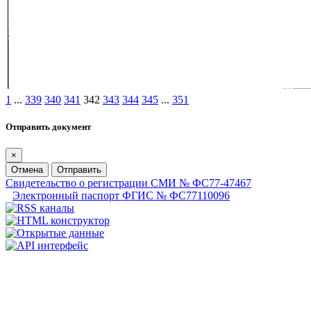
1
...
339
340
341
342
343
344
345
...
351
Отправить документ
×
Отмена
Отправить
Свидетельство о регистрации СМИ № ФС77-47467
Электронный паспорт ФГИС № ФС77110096