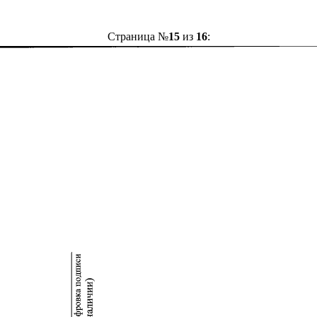
Страница №
15
из
16
: