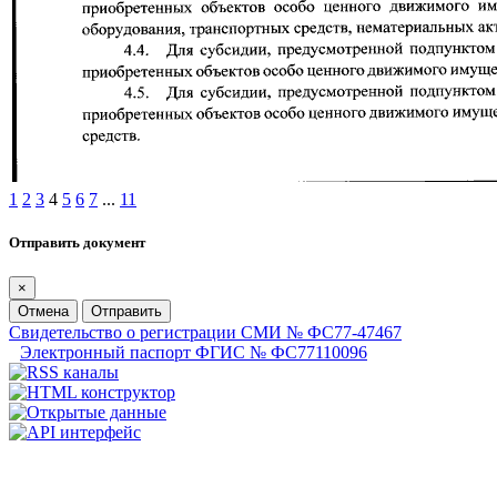
1
2
3
4
5
6
7
...
11
Отправить документ
×
Отмена
Отправить
Свидетельство о регистрации СМИ № ФС77-47467
Электронный паспорт ФГИС № ФС77110096