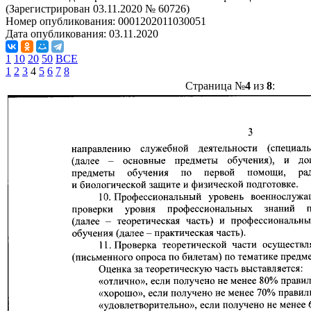
(Зарегистрирован 03.11.2020 № 60726)
Номер опубликования:
0001202011030051
Дата опубликования:
03.11.2020
1
10
20
50
ВСЕ
1
2
3
4
5
6
7
8
Страница №
4
из
8
: