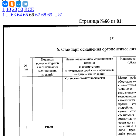
1
10
20
50
ВСЕ
1
...
63
64
65
66
67
68
69
...
81
Страница №
66
из
81
: