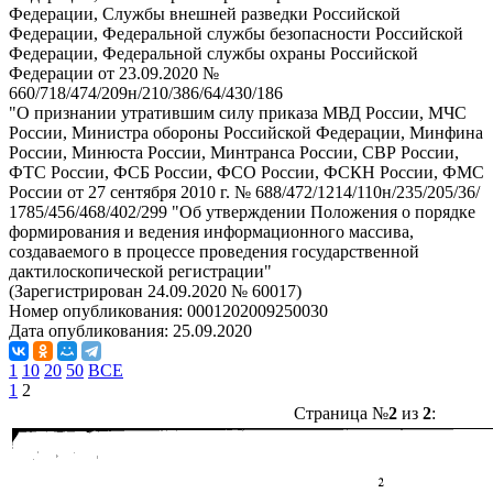
Федерации, Службы внешней разведки Российской
Федерации, Федеральной службы безопасности Российской
Федерации, Федеральной службы охраны Российской
Федерации от 23.09.2020 №
660/718/474/209н/210/386/64/430/186
"О признании утратившим силу приказа МВД России, МЧС
России, Министра обороны Российской Федерации, Минфина
России, Минюста России, Минтранса России, СВР России,
ФТС России, ФСБ России, ФСО России, ФСКН России, ФМС
России от 27 сентября 2010 г. № 688/472/1214/110н/235/205/36/
1785/456/468/402/299 "Об утверждении Положения о порядке
формирования и ведения информационного массива,
создаваемого в процессе проведения государственной
дактилоскопической регистрации"
(Зарегистрирован 24.09.2020 № 60017)
Номер опубликования:
0001202009250030
Дата опубликования:
25.09.2020
1
10
20
50
ВСЕ
1
2
Страница №
2
из
2
: