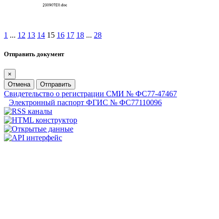
1
...
12
13
14
15
16
17
18
...
28
Отправить документ
×
Отмена
Отправить
Свидетельство о регистрации СМИ № ФС77-47467
Электронный паспорт ФГИС № ФС77110096