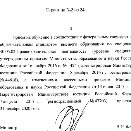
Страница №
2
из
24
: