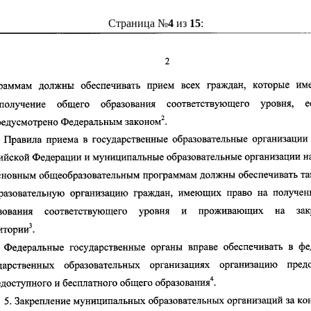
Страница №
4
из
15
: