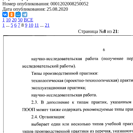
Номер опубликования:
0001202008250052
Дата опубликования:
25.08.2020
1
10
20
50
ВСЕ
1
...
5
6
7
8
9
10
11
...
21
Страница №
8
из
21
: