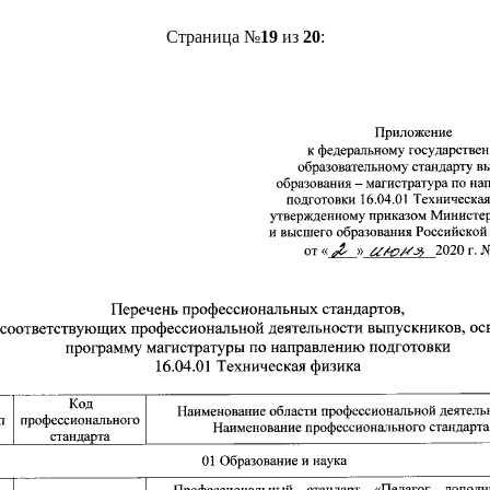
Страница №
19
из
20
: