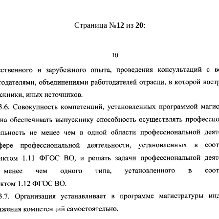
Страница №
12
из
20
: