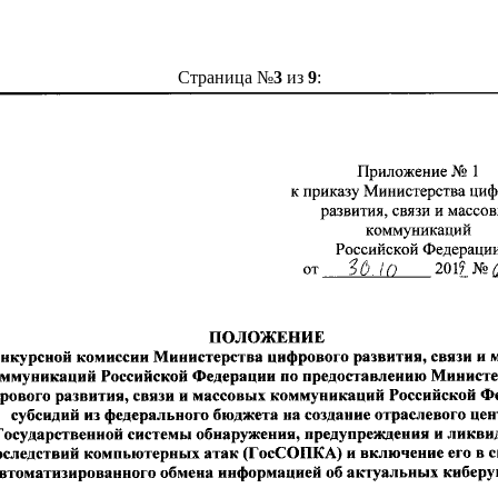
Страница №
3
из
9
: