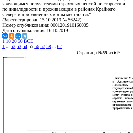
являющимся получателями страховых пенсий по старости и
по инвалидности и проживающим в районах Крайнего
Севера и приравненных к ним местностях"
(Зарегистрирован 15.10.2019 № 56242)
Номер опубликования:
0001201910160035
Дата опубликования:
16.10.2019
1
10
20
50
ВСЕ
1
...
52
53
54
55
56
57
58
...
62
Страница №
55
из
62
: