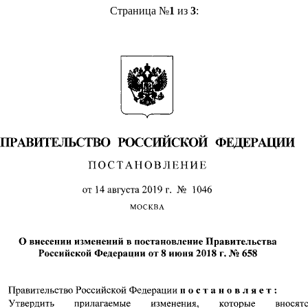
Страница №
1
из
3
: