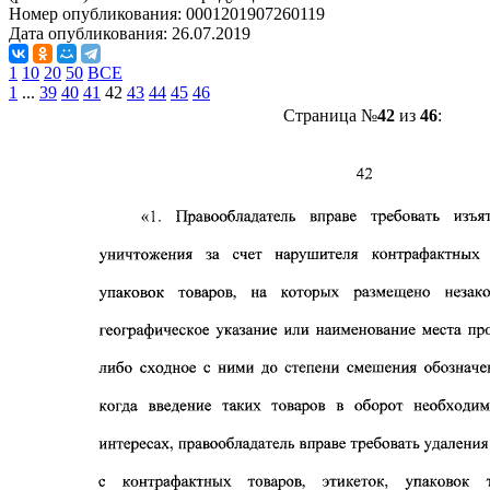
Номер опубликования:
0001201907260119
Дата опубликования:
26.07.2019
1
10
20
50
ВСЕ
1
...
39
40
41
42
43
44
45
46
Страница №
42
из
46
: