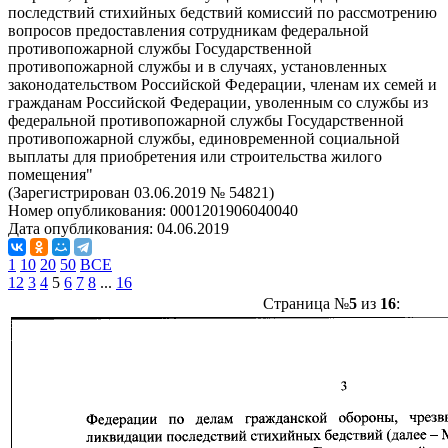
последствий стихийных бедствий комиссий по рассмотрению
вопросов предоставления сотрудникам федеральной
противопожарной службы Государственной
противопожарной службы и в случаях, установленных
законодательством Российской Федерации, членам их семей и
гражданам Российской Федерации, уволенным со службы из
федеральной противопожарной службы Государственной
противопожарной службы, единовременной социальной
выплаты для приобретения или строительства жилого
помещения"
(Зарегистрирован 03.06.2019 № 54821)
Номер опубликования:
0001201906040040
Дата опубликования:
04.06.2019
1
10
20
50
ВСЕ
1
2
3
4
5
6
7
8
...
16
Страница №
5
из
16
: