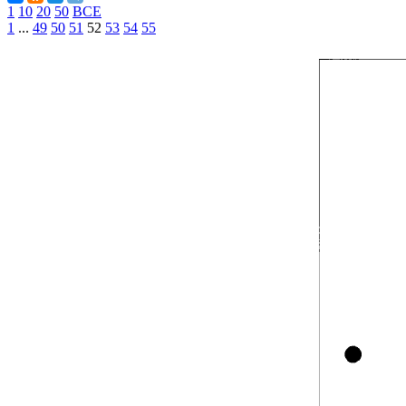
1
10
20
50
ВСЕ
1
...
49
50
51
52
53
54
55