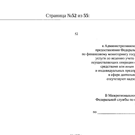
Страница №
52
из
55
: