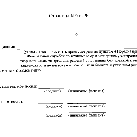
Страница №
9
из
9
: