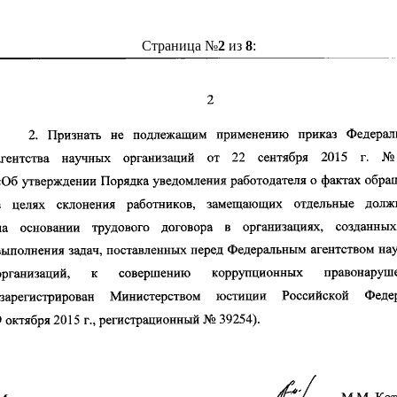
Страница №
2
из
8
: